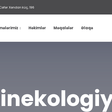
Cəfər Xəndan küç, 196
mələrimiz
Həkimlər
Məqalələr
Əlaqə
inekologi