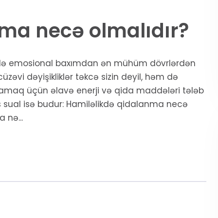
ma necə olmalıdır?
əm də emosional baxımdan ən mühüm dövrlərdən
əvi dəyişikliklər təkcə sizin deyil, həm də
ılamaq üçün əlavə enerji və qida maddələri tələb
s sual isə budur: Hamiləlikdə qidalanma necə
 nə...