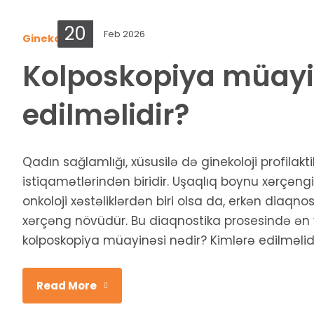
20
Feb 2026
Ginekologiya
Kolposkopiya müayi
edilməlidir?
Qadın sağlamlığı, xüsusilə də ginekoloji profil
istiqamətlərindən biridir. Uşaqlıq boynu xərçən
onkoloji xəstəliklərdən biri olsa da, erkən diaqn
xərçəng növüdür. Bu diaqnostika prosesində ən v
kolposkopiya müayinəsi nədir? Kimlərə edilməlidi
Read More