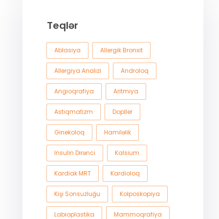
Teqlər
Ablasiya
Allergik Bronxit
Allergiya Analizi
Androloq
Angioqrafiya
Aritmiya
Astiqmatizm
Dopller
Ginekoloq
Hamiləlik
Insulin Dirənci
Kalsium
Kardiak MRT
Kardioloq
Kişi Sonsuzluğu
Kolposkopiya
Labioplastika
Mammoqrafiya