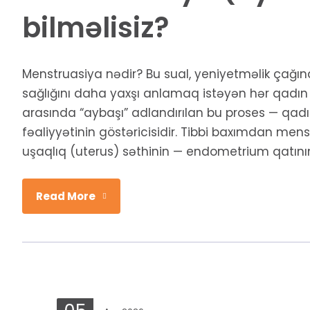
bilməlisiz?
Menstruasiya nədir? Bu sual, yeniyetməlik çağ
sağlığını daha yaxşı anlamaq istəyən hər qadın
arasında “aybaşı” adlandırılan bu proses — qad
fəaliyyətinin göstəricisidir. Tibbi baxımdan men
uşaqlıq (uterus) səthinin — endometrium qatının
Read More