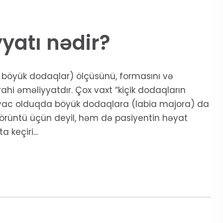
yatı nədir?
ya böyük dodaqlar) ölçüsünü, formasını və
ahi əməliyyatdır. Çox vaxt “kiçik dodaqların
htiyac olduqda böyük dodaqlara (labia majora) da
 görüntü üçün deyil, həm də pasiyentin həyat
 keçiri...