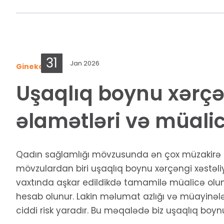
31
Jan 2026
Ginekologiya
Uşaqlıq boynu xərçə
əlamətləri və müalic
Qadın sağlamlığı mövzusunda ən çox müzakirə edi
mövzulardan biri uşaqlıq boynu xərçəngi xəstəliyi
vaxtında aşkar edildikdə tamamilə müalicə oluna b
hesab olunur. Lakin məlumat azlığı və müayinələ
ciddi risk yaradır. Bu məqalədə biz uşaqlıq boynu