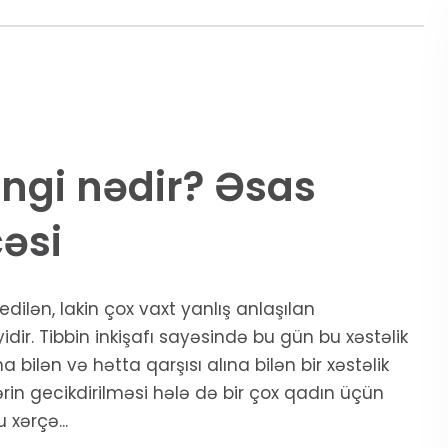
ngi nədir? Əsas
əsi
lən, lakin çox vaxt yanlış anlaşılan
dir. Tibbin inkişafı sayəsində bu gün bu xəstəlik
ilən və hətta qarşısı alına bilən bir xəstəlik
rin gecikdirilməsi hələ də bir çox qadın üçün
 xərçə...