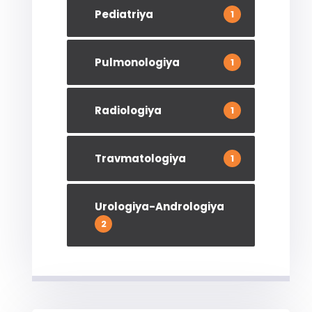
Pediatriya
1
Pulmonologiya
1
Radiologiya
1
Travmatologiya
1
Urologiya-Andrologiya
2