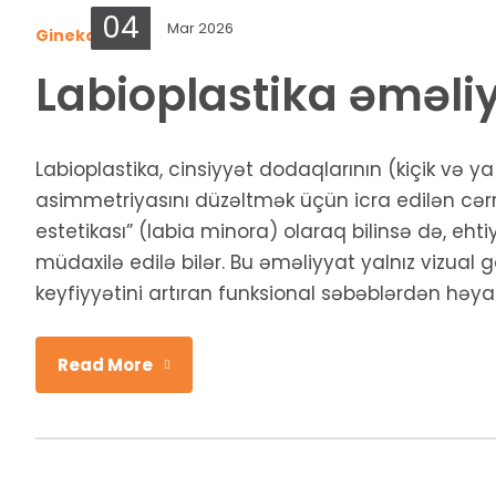
04
Mar 2026
Ginekologiya
Labioplastika əməliy
Labioplastika, cinsiyyət dodaqlarının (kiçik və 
asimmetriyasını düzəltmək üçün icra edilən cərr
estetikası” (labia minora) olaraq bilinsə də, e
müdaxilə edilə bilər. Bu əməliyyat yalnız vizual
keyfiyyətini artıran funksional səbəblərdən həyata
Read More