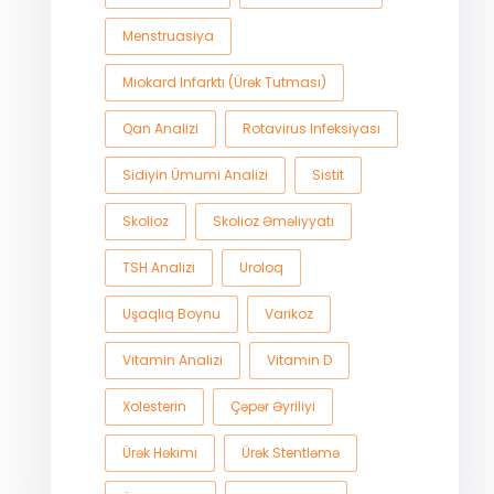
Menstruasiya
Miokard Infarktı (ürək Tutması)
Qan Analizi
Rotavirus Infeksiyası
Sidiyin Ümumi Analizi
Sistit
Skolioz
Skolioz Əməliyyatı
TSH Analizi
Uroloq
Uşaqlıq Boynu
Varikoz
Vitamin Analizi
Vitamin D
Xolesterin
Çəpər Əyriliyi
Ürək Həkimi
Ürək Stentləmə