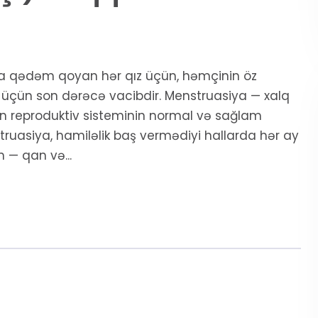
ına qədəm qoyan hər qız üçün, həmçinin öz
 üçün son dərəcə vacibdir. Menstruasiya — xalq
ın reproduktiv sisteminin normal və sağlam
struasiya, hamiləlik baş vermədiyi hallarda hər ay
 — qan və...