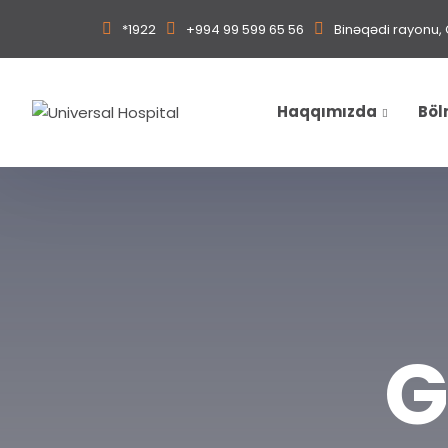
*1922
+994 99 599 65 56
Binəqədi rayonu, 
Haqqımızda
Böl
G