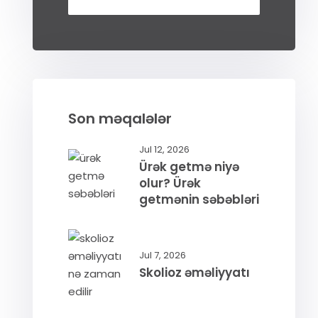
Son məqalələr
Jul 12, 2026
Ürək getmə niyə
olur? Ürək
getmənin səbəbləri
Jul 7, 2026
Skolioz əməliyyatı