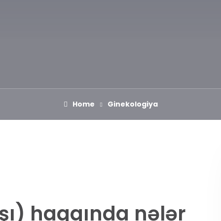
Home
Ginekologiya
şı) haqqında nələr