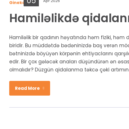
05
Apr 2026
Ginekologiya
Hamiləlikdə qidalan
Hamiləlik bir qadının həyatında həm fiziki, h
biridir. Bu müddətdə bədəninizdə baş verən möcüz
bətninizdə böyüyən körpənin ehtiyaclarını qarş
edir. Bir çox gələcək anaları düşündürən ən əsa
olmalıdır? Düzgün qidalanma təkcə çəki artımına
Read More