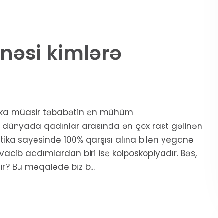
nəsi kimlərə
aktika müasir təbabətin ən mühüm
gi dünyada qadınlar arasında ən çox rast gəlinən
ostika sayəsində 100% qarşısı alına bilən yeganə
acib addımlardan biri isə kolposkopiyadır. Bəs,
r? Bu məqalədə biz b...