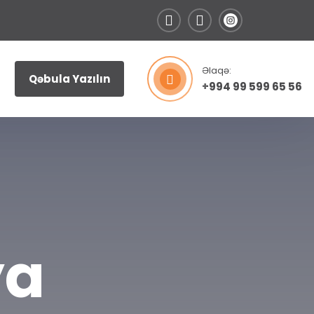
Əlaqə:
Qəbula Yazılın
+994 99 599 65 56
ya