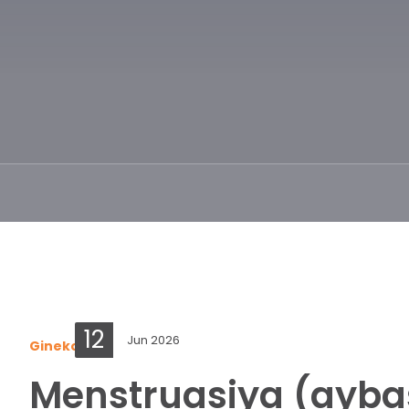
12
Jun 2026
Ginekologiya
Menstruasiya (ayba