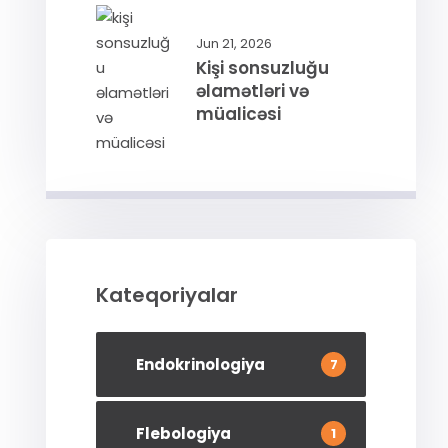
Jun 21, 2026
Kişi sonsuzluğu
əlamətləri və
müalicəsi
Kateqoriyalar
Endokrinologiya
7
Flebologiya
1