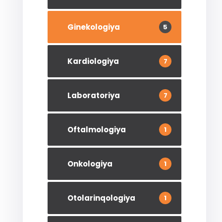
Ginekologiya
5
Kardiologiya
7
Laboratoriya
7
Oftalmologiya
1
Onkologiya
1
Otolarinqologiya
1