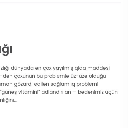
ığı
azlığı dünyada ən çox yayılmış qida maddəsi
40%-dən çoxunun bu problemlə üz-üzə olduğu
zaman gözardı edilən sağlamlıq problemi
 “günəş vitamini” adlandırılan — bədənimiz üçün
ğını...