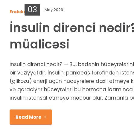
03
May 2026
Endokrinologiya
İnsulin dirənci nədir
müalicəsi
İnsulin dirənci nədir? — Bu, bədənin hüceyrələr
bir vəziyyətdir. İnsulin, pankreas tərəfindən ist
(glikozu) enerji üçün hüceyrələrə daxil etməyə k
və qaraciyər hüceyrələri bu hormona lazımınca
insulin istehsal etməyə məcbur olur. Zamanla bu 
Read More