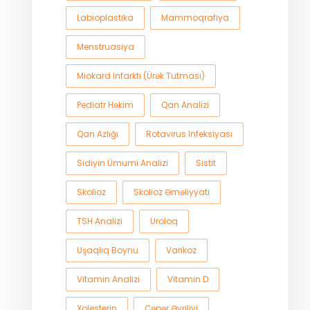
Labioplastika
Mammoqrafiya
Menstruasiya
Miokard Infarktı (ürək Tutması)
Pediatr Həkim
Qan Analizi
Qan Azlığı
Rotavirus Infeksiyası
Sidiyin Ümumi Analizi
Sistit
Skolioz
Skolioz Əməliyyatı
TSH Analizi
Uroloq
Uşaqlıq Boynu
Varikoz
Vitamin Analizi
Vitamin D
Xolesterin
Çəpər Əyriliyi