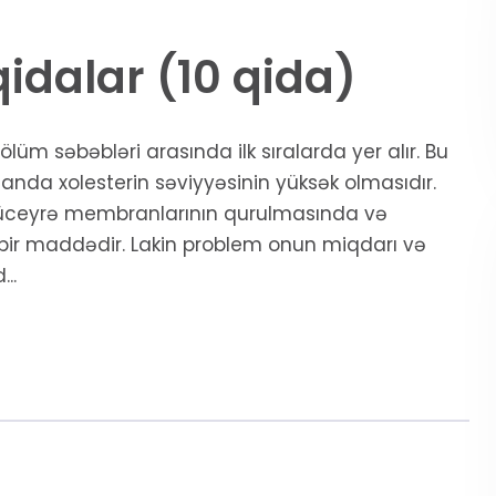
qidalar (10 qida)
üm səbəbləri arasında ilk sıralarda yer alır. Bu
ə qanda xolesterin səviyyəsinin yüksək olmasıdır.
 hüceyrə membranlarının qurulmasında və
 bir maddədir. Lakin problem onun miqdarı və
..