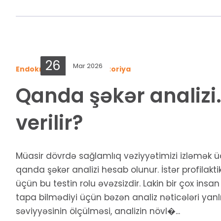
26
Mar 2026
Endokrinologiya
,
Laboratoriya
Qanda şəkər analizi.
verilir?
Müasir dövrdə sağlamlıq vəziyyətimizi izləmək ü
qanda şəkər analizi hesab olunur. İstər profilakti
üçün bu testin rolu əvəzsizdir. Lakin bir çox insa
tapa bilmədiyi üçün bəzən analiz nəticələri yanl
səviyyəsinin ölçülməsi, analizin növl�...