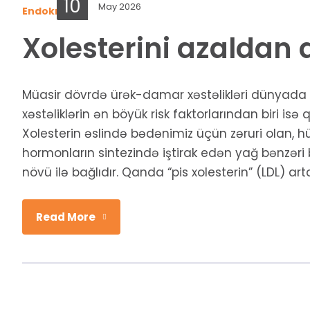
10
May 2026
Endokrinologiya
Xolesterini azaldan 
Müasir dövrdə ürək-damar xəstəlikləri dünyada öl
xəstəliklərin ən böyük risk faktorlarından biri is
Xolesterin əslində bədənimiz üçün zəruri olan,
hormonların sintezində iştirak edən yağ bənzəri
növü ilə bağlıdır. Qanda “pis xolesterin” (LDL) artd.
Read More