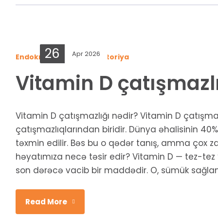
26
Apr 2026
Endokrinologiya
,
Laboratoriya
Vitamin D çatışmazl
Vitamin D çatışmazlığı nədir? Vitamin D çatışm
çatışmazlıqlarından biridir. Dünya əhalisinin 
təxmin edilir. Bəs bu o qədər tanış, amma çox 
həyatımıza necə təsir edir? Vitamin D — tez-tez
son dərəcə vacib bir maddədir. O, sümük sağlamlı
Read More