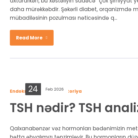
axtararkən, bu xəstəliyin sadəcə “çox şirniyyat 
daha mürəkkəbdir. Şəkərli diabet, orqanizmdə m
mübadiləsinin pozulması nəticəsində q...
Read More
24
Feb 2026
Endokrinologiya
,
Laboratoriya
TSH nədir? TSH anali
Qalxanabənzər vəz hormonları bədənimizin metab
hətta əhvalımızı tənzimləyir. Bu hormonların düz