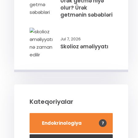
Ürək getmə niyə
olur? Ürək
getmənin səbəbləri
Jul 7, 2026
Skolioz əməliyyatı
Kateqoriyalar
Endokrinologiya
7