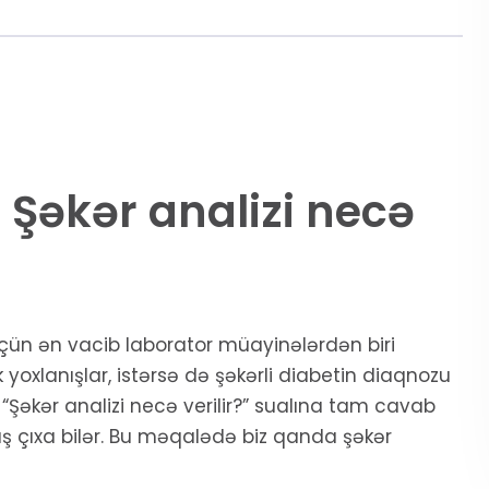
 Şəkər analizi necə
çün ən vacib laborator müayinələrdən biri
k yoxlanışlar, istərsə də şəkərli diabetin diaqnozu
n “Şəkər analizi necə verilir?” sualına tam cavab
ış çıxa bilər. Bu məqalədə biz qanda şəkər