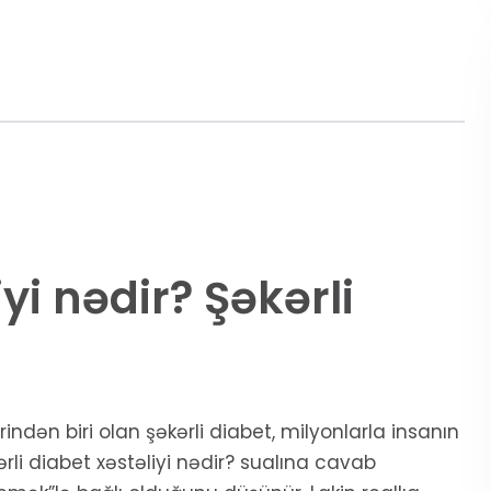
iyi nədir? Şəkərli
rindən biri olan şəkərli diabet, milyonlarla insanın
kərli diabet xəstəliyi nədir? sualına cavab