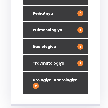
Pediatriya
2
Pulmonologiya
1
Radiologiya
1
Travmatologiya
1
Urologiya-Andrologiya
2