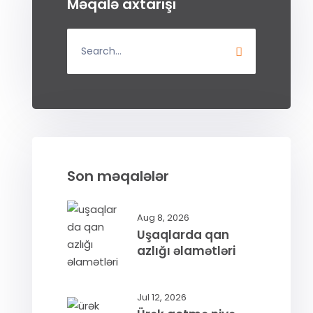
Məqalə axtarışı
Son məqalələr
Aug 8, 2026
Uşaqlarda qan
azlığı əlamətləri
Jul 12, 2026