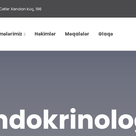
Cəfər Xəndan küç, 196
mələrimiz
Həkimlər
Məqalələr
Əlaqə
ndokrinolo