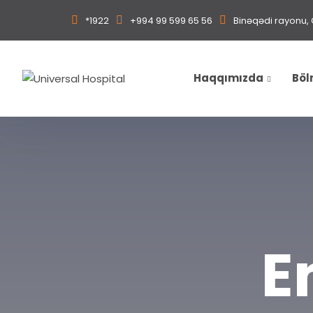
*1922
+994 99 599 65 56
Binəqədi rayonu, 
Haqqımızda
Böl
E