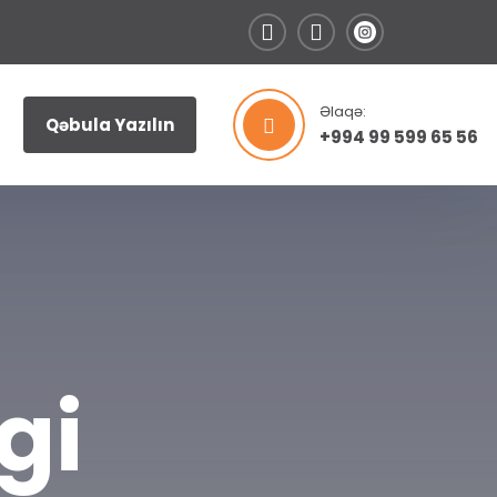
Əlaqə:
Qəbula Yazılın
+994 99 599 65 56
gi