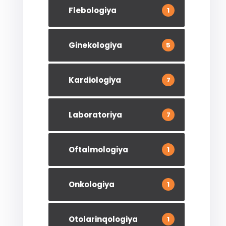
Flebologiya
1
Ginekologiya
5
Kardiologiya
7
Laboratoriya
7
Oftalmologiya
1
Onkologiya
1
Otolarinqologiya
1