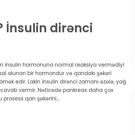
? İnsulin dirənci
inin insulin hormonuna normal reaksiya vermədiyi
ehsal olunan bir hormondur və qandakı şəkəri
ömək edir. Lakin insulin dirənci zamanı əzələ, yağ
 cavab vermir. Nəticədə pankreas daha çox
prosess qan şəkərini...