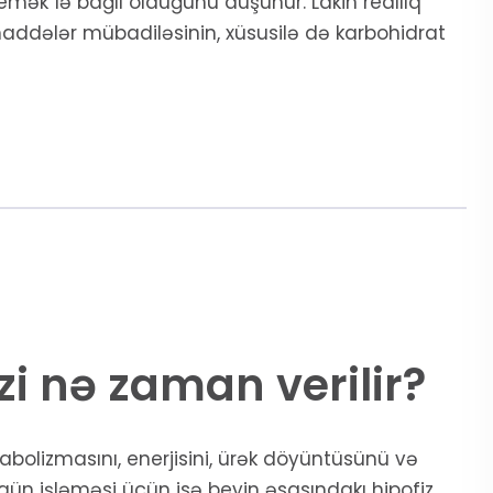
yemək”lə bağlı olduğunu düşünür. Lakin reallıq
addələr mübadiləsinin, xüsusilə də karbohidrat
zi nə zaman verilir?
olizmasını, enerjisini, ürək döyüntüsünü və
gün işləməsi üçün isə beyin əsasındakı hipofiz