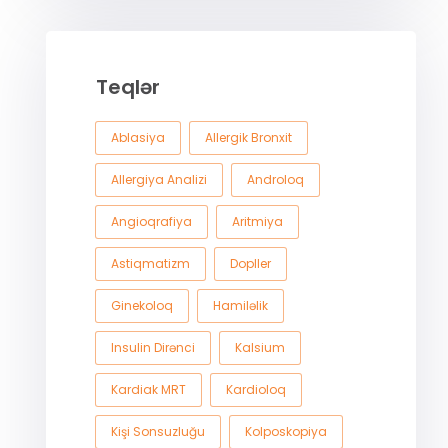
Teqlər
Ablasiya
Allergik Bronxit
Allergiya Analizi
Androloq
Angioqrafiya
Aritmiya
Astiqmatizm
Dopller
Ginekoloq
Hamiləlik
Insulin Dirənci
Kalsium
Kardiak MRT
Kardioloq
Kişi Sonsuzluğu
Kolposkopiya