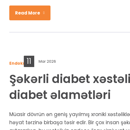
Read More
11
Mar 2026
Endokrinologiya
Şəkərli diabet xəstəl
diabet əlamətləri
Müasir dövrün ən geniş yayılmış xroniki xəstəliklə
həyat tərzinə birbaşa təsir edir. Bir çox insan şə