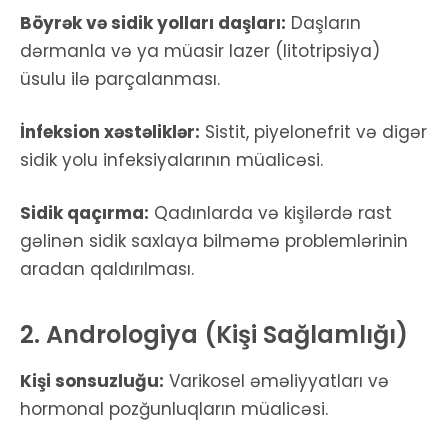
Böyrək və sidik yolları daşları:
Daşların
dərmanla və ya müasir lazer (litotripsiya)
üsulu ilə parçalanması.
İnfeksion xəstəliklər:
Sistit, piyelonefrit və digər
sidik yolu infeksiyalarının müalicəsi.
Sidik qaçırma:
Qadınlarda və kişilərdə rast
gəlinən sidik saxlaya bilməmə problemlərinin
aradan qaldırılması.
2. Andrologiya (Kişi Sağlamlığı)
Kişi sonsuzluğu:
Varikosel əməliyyatları və
hormonal pozğunluqların müalicəsi.