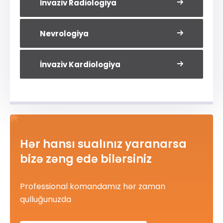
İnvaziv Radiologiya
Nevrologiya
İnvaziv Kardiologiya
Hər hansı sualınız yaranarsa
bizə zəng edə bilərsiniz
Professional komandamız hər zaman
qulluğunuzda