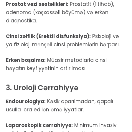
Prostat vəzi xəstəlikləri:
Prostatit (iltihab),
adenoma (xoşxassəli böyümə) və erkən
diaqnostika.
Cinsi zəiflik (Erektil disfunksiya):
Psixoloji və
ya fizioloji mənşəli cinsi problemlərin bərpası.
Erkən boşalma:
Müasir metodlarla cinsi
həyatın keyfiyyətinin artırılması.
3. Uroloji Cərrahiyyə
Endourologiya:
Kəsik aparılmadan, qapalı
üsulla icra edilən əməliyyatlar.
Laparoskopik cərrahiyyə:
Minimum invaziv