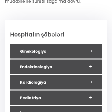
müdaxilə ilə sürətli sağalma dövrü.
Hospitalın şöbələri
Ginekologiya
Endokrinologiya
Kardiologiya
Pediatriya