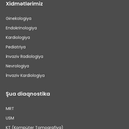
Xidmətlərimiz
Ginekologiya
Endokrinologiya
Kardiologiya
Pediatriya
İnvaziv Radiologiya
Nevrologiya
İnvaziv Kardiologiya
Şua diaqnostika
MRT
USM
KT (Kompüter Tomoqrafiya)