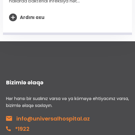
hallarda bakterial infeksiya nət...
Ardını oxu
Bizimlə əlaqə
Hər hansı bir sualınız varsa və ya köməyə ehtiyacınız varsa,
bizimlə əlaqə saxlayın.
info@universalhospital.az
*1922