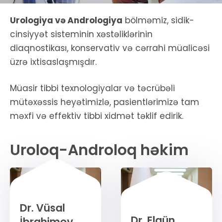
Urologiya və Andrologiya
bölməmiz, sidik-
cinsiyyət sisteminin xəstəliklərinin
diaqnostikası, konservativ və cərrahi müalicəsi
üzrə ixtisaslaşmışdır.
Müasir tibbi texnologiyalar və təcrübəli
mütəxəssis heyətimizlə, pasientlərimizə tam
məxfi və effektiv tibbi xidmət təklif edirik.
Uroloq-Androloq həkim
Dr. Vüsal
Dr. Elgün
İbrahimov