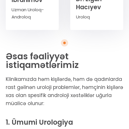
Hacıyev
Uzman Uroloq-
Androloq
Uroloq
Əsas fəaliyyət
istiqamətlərimiz
Klinikamızda həm kişilərdə, həm də qadınlarda
rast gəlinən uroloji problemlər, həmçinin kişilərə
xas olan spesifik androloji xəstəliklər uğurla
müalicə olunur:
1. Ümumi Urologiya