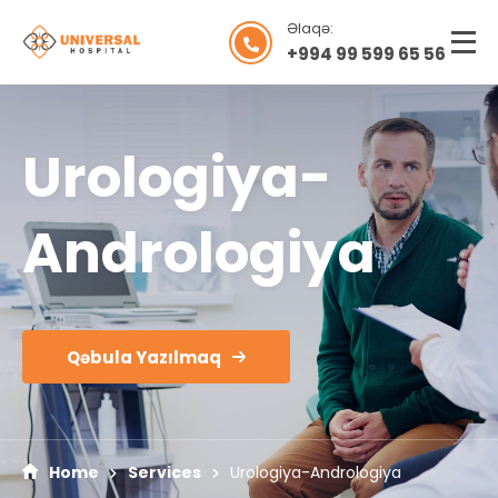
Əlaqə:
+994 99 599 65 56
Urologiya-
Andrologiya
Qəbula Yazılmaq
Home
Services
Urologiya-Andrologiya