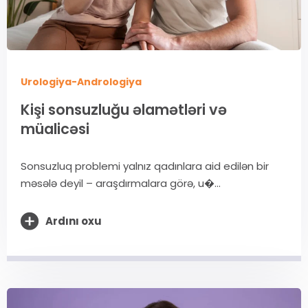
Urologiya-Andrologiya
Kişi sonsuzluğu əlamətləri və
müalicəsi
Sonsuzluq problemi yalnız qadınlara aid edilən bir
məsələ deyil – araşdırmalara görə, u�...
Ardını oxu