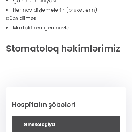
Çənə cərrahiyəsi
Hər növ dişləmələrin (breketlərin)
düzəldilməsi
Müxtəlif rentgen növləri
Dr. Mesut Murad
Stomatoloq həkimlərimiz
Stomaoloq
Hospitalın şöbələri
Ginekologiya