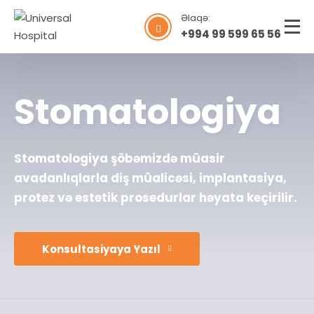
Əlaqə:
+994 99 599 65 56
Stomatologiya
Stomatologiya şöbəmizdə müasir
avadanlıqlarla diş müalicəsi, implantasiya,
protez və estetik prosedurlar həyata keçirilir.
Konsultasiyaya Yazıl