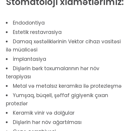
Stomatoloji xidmətlərimiz:
Endodontiya
Estetik restavrasiya
Damaq xəstəliklərinin Vektor cihazı vasitəsi
ilə müalicəsi
İmplantasiya
Dişlərin bərk toxumalarının hər növ
terapiyası
Metal və metalsız keramika ilə protezleşmə
Yumşaq, büqell, şəffaf gigiyenik çıxan
protezlər
Keramik vinir və dolğular
Dişlərin hər növ ağartılması