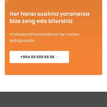
Hər hansı sualınız yaranarsa
bizə zəng edə bilərsiniz
Professional komandamız hər zaman
qulluğunuzda
+994 99 599 65 56