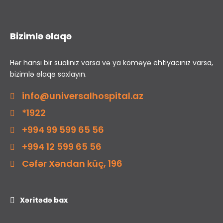
Bizimlə əlaqə
Hər hansı bir sualınız varsa və ya köməyə ehtiyacınız varsa,
bizimlə əlaqə saxlayın.
info@universalhospital.az
*1922
+994 99 599 65 56
+994 12 599 65 56
Cəfər Xəndan küç, 196
Xəritədə bax