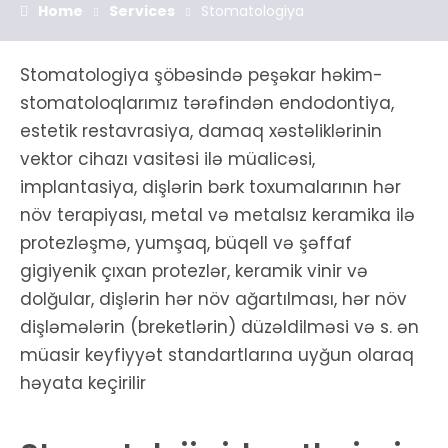
Home
Services
Stomatologiya
Stomatologiya şöbəsində peşəkar həkim-
stomatoloqlarımız tərəfindən endodontiya,
estetik restavrasiya, damaq xəstəliklərinin
vektor cihazı vasitəsi ilə müalicəsi,
implantasiya, dişlərin bərk toxumalarının hər
növ terapiyası, metal və metalsız keramika ilə
protezləşmə, yumşaq, büqell və şəffaf
gigiyenik çıxan protezlər, keramik vinir və
dolğular, dişlərin hər növ ağartılması, hər növ
dişləmələrin (breketlərin) düzəldilməsi və s. ən
müasir keyfiyyət standartlarına uyğun olaraq
həyata keçirilir