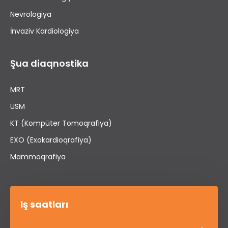
Nevrologiya
İnvaziv Kardiologiya
Şua diaqnostika
MRT
USM
KT (Kompüter Tomoqrafiya)
EXO (Exokardioqrafiya)
Mammoqrafiya
İş saatları