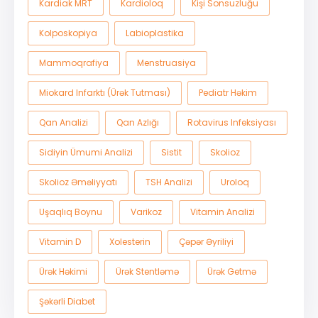
Kardiak MRT
Kardioloq
Kişi Sonsuzluğu
Kolposkopiya
Labioplastika
Mammoqrafiya
Menstruasiya
Miokard Infarktı (ürək Tutması)
Pediatr Həkim
Qan Analizi
Qan Azlığı
Rotavirus Infeksiyası
Sidiyin Ümumi Analizi
Sistit
Skolioz
Skolioz Əməliyyatı
TSH Analizi
Uroloq
Uşaqlıq Boynu
Varikoz
Vitamin Analizi
Vitamin D
Xolesterin
Çəpər Əyriliyi
Ürək Həkimi
Ürək Stentləmə
Ürək Getmə
Şəkərli Diabet