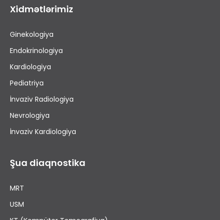
Xidmətlərimiz
Ginekologiya
Endokrinologiya
Kardiologiya
Pediatriya
İnvaziv Radiologiya
Nevrologiya
İnvaziv Kardiologiya
Şua diaqnostika
MRT
USM