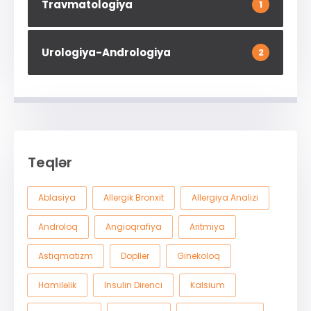
Travmatologiya
1
Urologiya-Andrologiya
2
Teqlər
Ablasiya
Allergik Bronxit
Allergiya Analizi
Androloq
Angioqrafiya
Aritmiya
Astiqmatizm
Dopller
Ginekoloq
Hamiləlik
Insulin Dirənci
Kalsium