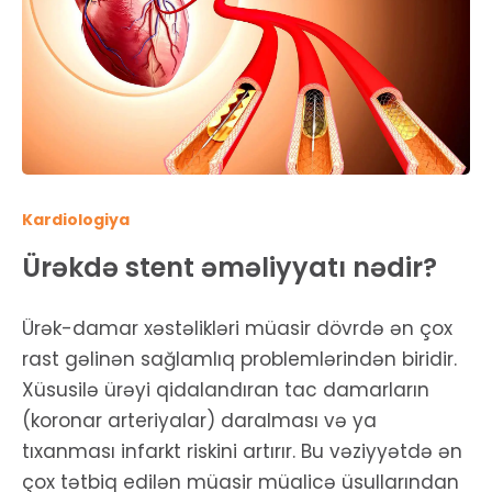
Kardiologiya
Ürəkdə stent əməliyyatı nədir?
Ürək-damar xəstəlikləri müasir dövrdə ən çox
rast gəlinən sağlamlıq problemlərindən biridir.
Xüsusilə ürəyi qidalandıran tac damarların
(koronar arteriyalar) daralması və ya
tıxanması infarkt riskini artırır. Bu vəziyyətdə ən
çox tətbiq edilən müasir müalicə üsullarından