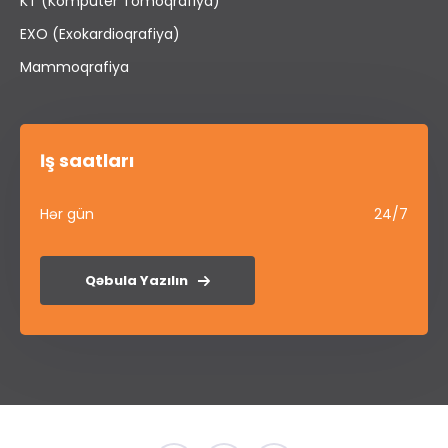
KT (Kompüter Tomoqrafiya)
EXO (Exokardioqrafiya)
Mammoqrafiya
İş saatları
Hər gün
24/7
Qəbula Yazılın