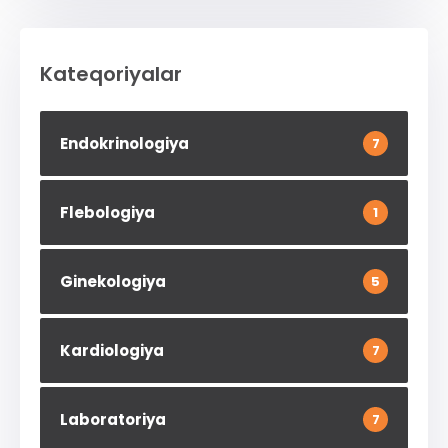
Kateqoriyalar
Endokrinologiya
7
Flebologiya
1
Ginekologiya
5
Kardiologiya
7
Laboratoriya
7