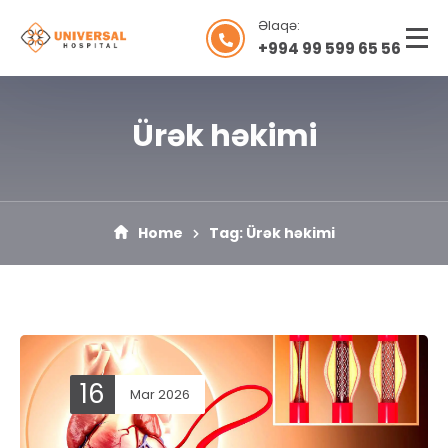
Əlaqə:
+994 99 599 65 56
Ürək həkimi
Home
Tag: Ürək həkimi
16
Mar 2026