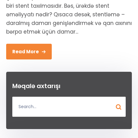
biri stent taxılmasıdır. Bəs, ürəkdə stent
əməliyyatı nədir? Qısaca desək, stentləmə –
daralmış damarı genişləndirmək və qan axınını
bərpa etmək üçün damar...
Read More
Məqalə axtarışı