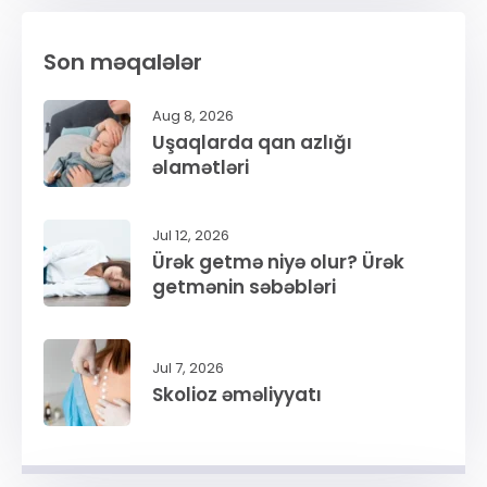
Son məqalələr
Aug 8, 2026
Uşaqlarda qan azlığı
əlamətləri
Jul 12, 2026
Ürək getmə niyə olur? Ürək
getmənin səbəbləri
Jul 7, 2026
Skolioz əməliyyatı