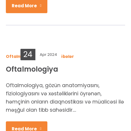
Read More
24
Apr 2024
Oftalmologiya
,
Ümumi şöbələr
Oftalmologiya
Oftalmologiya, gözün anatomiyasını,
fiziologiyasını və xəstəliklərini öyrənən,
həmçinin onların diaqnostikası və müalicəsi ilə
məşğul olan tibb sahəsidir....
Read More