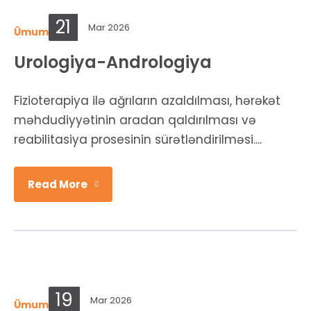
21
Mar 2026
Ümumi şöbələr
Urologiya-Andrologiya
Fizioterapiya ilə ağrıların azaldılması, hərəkət
məhdudiyyətinin aradan qaldırılması və
reabilitasiya prosesinin sürətləndirilməsi....
Read More
19
Mar 2026
Ümumi şöbələr