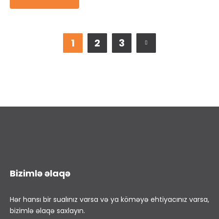
1
2
3
Bizimlə əlaqə
Hər hansı bir sualınız varsa və ya köməyə ehtiyacınız varsa,
bizimlə əlaqə saxlayın.