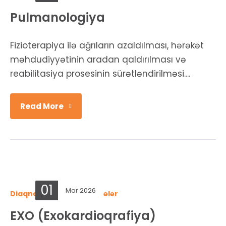
Pulmanologiya
Fizioterapiya ilə ağrıların azaldılması, hərəkət
məhdudiyyətinin aradan qaldırılması və
reabilitasiya prosesinin sürətləndirilməsi....
Read More
01
Mar 2026
Diaqnostika
,
Ümumi şöbələr
EXO (Exokardioqrafiya)