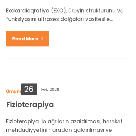
Exokardioqrafiya (EXO), ürəyin strukturunu və
funksiyasını ultrasəs dalğaları vasitəsilə...
Read More
26
Feb 2026
Ümumi şöbələr
Fizioterapiya
Fizioterapiya ilə ağrıların azaldılması, hərəkət
məhdudiyyətinin aradan qaldırılması və