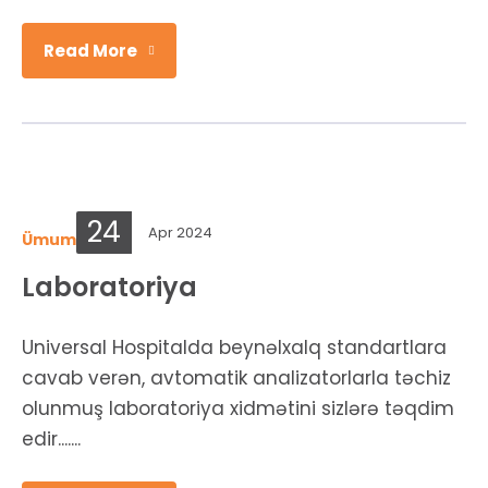
Read More
24
Apr 2024
Ümumi şöbələr
Laboratoriya
Universal Hospitalda beynəlxalq standartlara
cavab verən, avtomatik analizatorlarla təchiz
olunmuş laboratoriya xidmətini sizlərə təqdim
edir.......