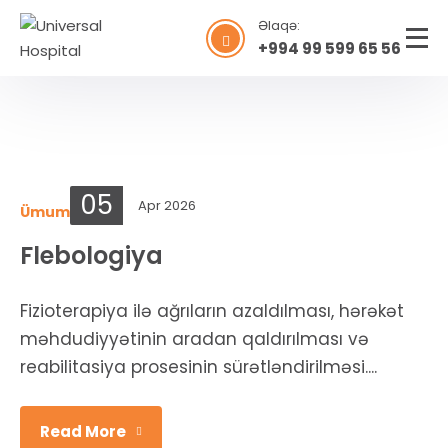
Əlaqə:
+994 99 599 65 56
05
Apr 2026
Ümumi şöbələr
Flebologiya
Fizioterapiya ilə ağrıların azaldılması, hərəkət
məhdudiyyətinin aradan qaldırılması və
reabilitasiya prosesinin sürətləndirilməsi....
Read More