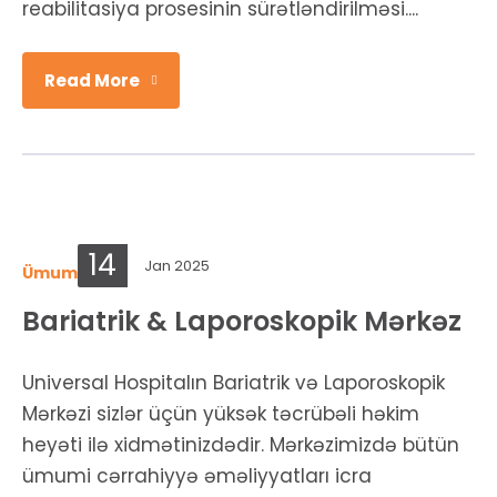
reabilitasiya prosesinin sürətləndirilməsi....
Read More
14
Jan 2025
Ümumi şöbələr
Bariatrik & Laporoskopik Mərkəz
Universal Hospitalın Bariatrik və Laporoskopik
Mərkəzi sizlər üçün yüksək təcrübəli həkim
heyəti ilə xidmətinizdədir. Mərkəzimizdə bütün
ümumi cərrahiyyə əməliyyatları icra