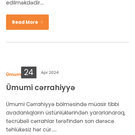
edilməkdədir....
Read More
24
Apr 2024
Ümumi şöbələr
Ümumi cərrahiyyə
Ümumi Cərrahiyyə bölməsində müasir tibbi
avadanlıqların üstünlüklərindən yararlanaraq,
təcrübəli cərrahlar tərəfindən son dərəcə
təhlükəsiz hər cür......